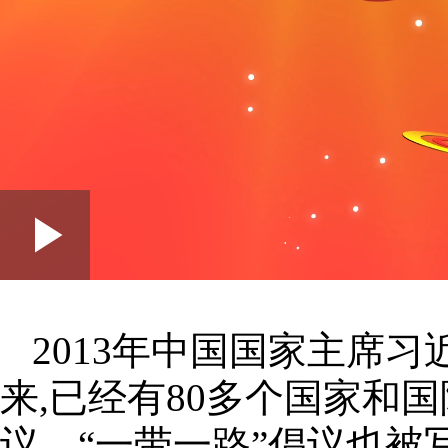
Loaded
:
Play
0:00
/
--:--
Play
1.28%
Video
2013年中国国家主席习
来,已经有80多个国家和
议，“一带一路”倡议也被