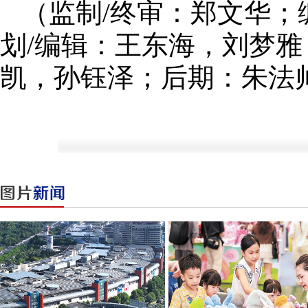
（监制/终审：郑文华
划/编辑：王东海，刘梦
凯，孙钰泽；后期：朱法