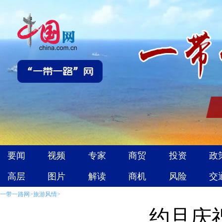
一带一路网
>
旅游风情
>
约旦庆