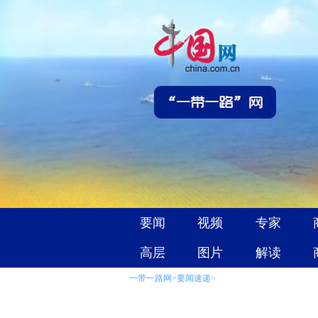
一带一路网
>
要闻速递
>