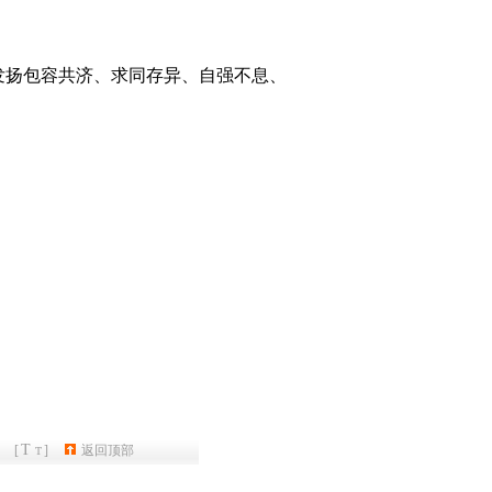
发扬包容共济、求同存异、自强不息、
。
T
[
]
返回顶部
T