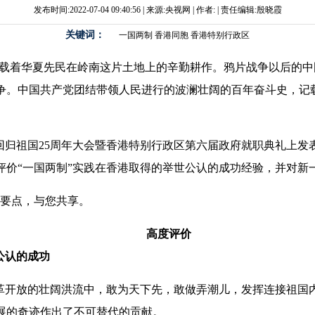
发布时间:2022-07-04 09:40:56 | 来源:央视网 | 作者: | 责任编辑:殷晓霞
关键词：
一国两制
香港同胞
香港特别行政区
记载着华夏先民在岭南这片土地上的辛勤耕作。鸦片战争以后的
争。中国共产党团结带领人民进行的波澜壮阔的百年奋斗史，记
回归祖国25周年大会暨香港特别行政区第六届政府就职典礼上发
评价“一国两制”实践在香港取得的举世公认的成功经验，并对新
话要点，与您共享。
高度评价
公认的成功
革开放的壮阔洪流中，敢为天下先，敢做弄潮儿，发挥连接祖国
展的奇迹作出了不可替代的贡献。