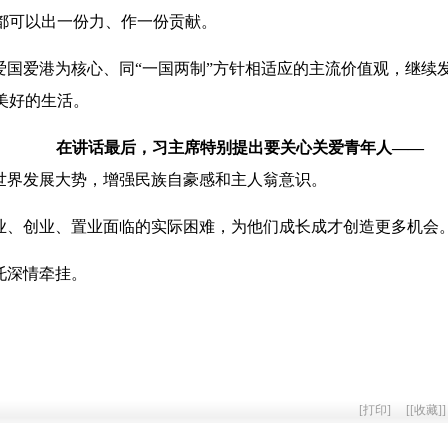
都可以出一份力、作一份贡献。
爱国爱港为核心、同“一国两制”方针相适应的主流价值观，继续
美好的生活。
在讲话最后，习主席特别提出要关心关爱青年人——
世界发展大势，增强民族自豪感和主人翁意识。
业、创业、置业面临的实际困难，为他们成长成才创造更多机会
托深情牵挂。
[
打印
]
[
[收藏]
]