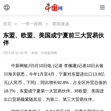
时尚
旅游
铁路
悦读
民藏
中医
首页
>
一带一路网
>
要闻速递
东盟、欧盟、美国成宁夏前三大贸易伙
中国瓷
伴
2023-05-11 09:35
来源：中国新闻网
国情
中新网银川5月10日电 (记者 李佩珊)记者10日从银
国情
助残
一带一路
川海关获悉，今年1月至4月，宁夏对东盟进出口13.8亿
海洋
草原
湾区
元(人民币，下同)，同比增长92.8%，占全区外贸总值的
18.7%，东盟成宁夏第一大贸易伙伴。对欧盟、美国进
联盟
心理
老年
出口贸易额紧随其后，为第二、第三大贸易伙伴。