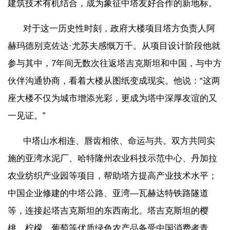
建筑技术有机结合，成为象征中塔友好合作的新地标。
对于这一历史性时刻，政府大楼项目塔方负责人阿
赫玛德别克佐达·尤苏夫感慨万千。从项目设计阶段他就
参与其中，7年间无数次往返塔吉克斯坦和中国，与中方
伙伴沟通协商，看着大楼从图纸变成现实。他说：“这两
座大楼不仅为城市增添光彩，更成为塔中深厚友谊的又
一见证。”
中塔山水相连、唇齿相依、命运与共。双方共同实
施的亚湾水泥厂、哈特隆州农业科技示范中心、丹加拉
农业纺织产业园等项目，帮助塔方提高产业技术水平；
中国企业修建的中塔公路、亚湾—瓦赫达特铁路隧道
等，连接起塔吉克斯坦的东西南北。塔吉克斯坦的樱
桃、柠檬、葡萄等优质绿色农产品备受中国消费者青