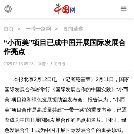
文化
首页
>
一带一路网
>
要闻速递
文化
文创
艺术
“小而美”项目已成中国开展国际发展合
时尚
旅游
铁路
作亮点
悦读
民藏
中医
2025-02-13 09:28
来源：人民日报
本报北京2月12日电 （记者苑基荣）2月11日，国家
中国瓷
国际发展合作署举行《国际发展合作的中国实践》“小而
美”项目篇和绿色发展援助篇发布会。报告认为，“小而
国情
美”项目合作是高质量共建“一带一路”的重要内容，已逐
国情
助残
一带一路
渐成为中国开展国际发展合作的亮点和名片。同时，绿
色发展合作正成为中国开展国际发展合作的重要领域。
海洋
草原
湾区