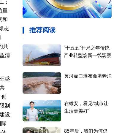
工；
质量
家和
标志
而
的共
益清
旺盛
共
。创
限制
建设
国际
一体