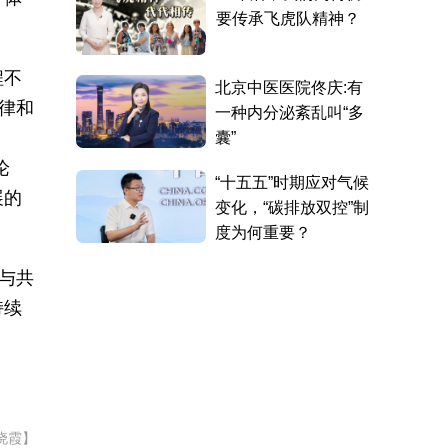
程不
律和
论
展的
与共
持续
晓霞】