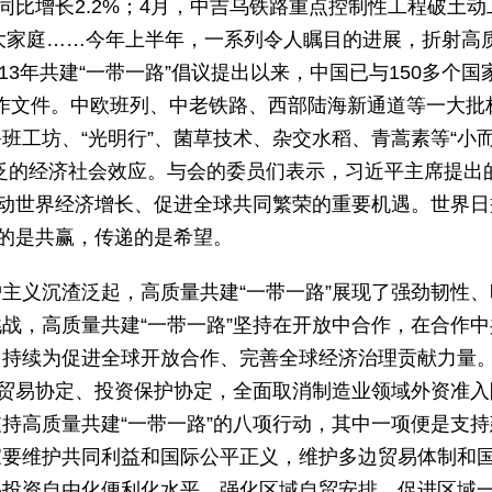
同比增长2.2%；4月，中吉乌铁路重点控制性工程破土动
”大家庭……今年上半年，一系列令人瞩目的进展，折射高
13年共建“一带一路”倡议提出以来，中国已与150多个国
”合作文件。中欧班列、中老铁路、西部陆海新通道等一大批
班工坊、“光明行”、菌草技术、杂交水稻、青蒿素等“小
泛的经济社会效应。与会的委员们表示，习近平主席提出
推动世界经济增长、促进全球共同繁荣的重要机遇。世界日
尚的是共赢，传递的是希望。
主义沉渣泛起，高质量共建“一带一路”展现了强劲韧性、
战，高质量共建“一带一路”坚持在开放中合作，在合作中
，持续为促进全球开放合作、完善全球经济治理贡献力量
由贸易协定、投资保护协定，全面取消制造业领域外资准入
持高质量共建“一带一路”的八项行动，其中一项便是支持
家要维护共同利益和国际公平正义，维护多边贸易体制和
易投资自由化便利化水平，强化区域自贸安排，促进区域