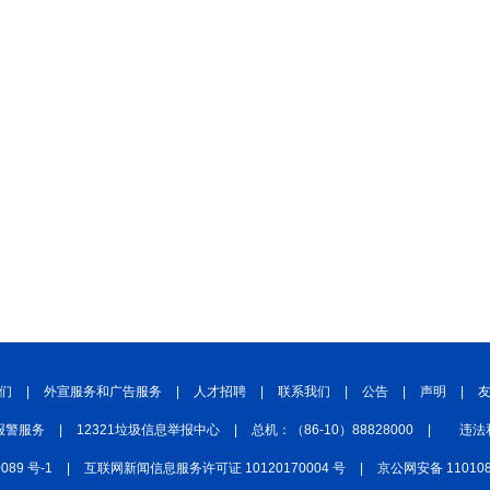
们
|
外宣服务和广告服务
|
人才招聘
|
联系我们
|
公告
|
声明
|
报警服务
|
12321垃圾信息举报中心
|
总机：（86-10）88828000
|
违法
0089 号-1
|
互联网新闻信息服务许可证 10120170004 号
|
京公网安备 110108