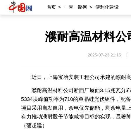
首页
>
一带一路网
>
便利化建设
濮耐高温材料公
2025-07-23 21:15
近日，上海宝冶安装工程公司承建的濮耐高
濮耐高温材料公司新西厂屋面3.15兆瓦
5334块峰值功率为710的单晶硅光伏组件，配备10
项目采用自发自用，余电优先储能，剩余电量上
有力推动濮耐股份节能减排目标的实现，显著
（蒲超建）