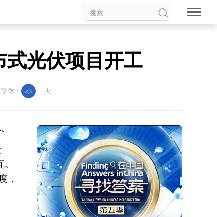
布式光伏项目开工
字体：
小
大
工。
设
瓦。
度，
。