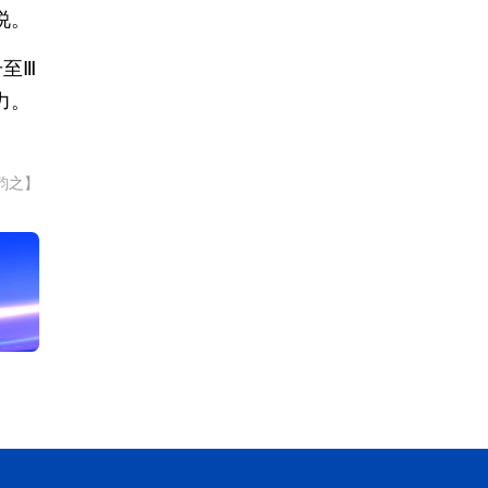
说。
至Ⅲ
力。
韵之】