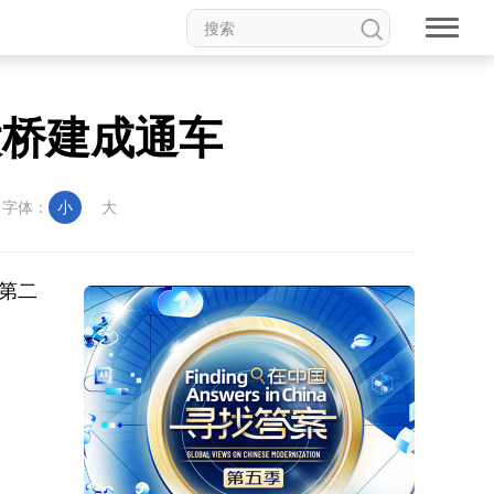
大桥建成通车
字体：
小
大
第二