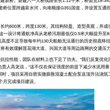
新桥。新建八一大桥线路全长1.12千米，桥面宽18-34
老桥位置跨越富水河，向南顺接G351国道，并设置互通
约600米，跨度130米。其结构轻盈、造型美观，并成
这一设计将通航净高从老桥汛期最低仅0.5米大幅提升至8
航高度不足导致每年约130天船舶无法通行的历史彻底终
，将有效缓解莲花湖大道、兴国大道等周边路网的交通压
抗拉性能，团队在材料上也下足了功夫。“我们反复优化
负责人高龙说，“这不仅在保证强度的前提下减少水泥用量
同时，项目采用自密实微膨胀混凝土配合泵送顶升法浇筑
个月完成项目建设。