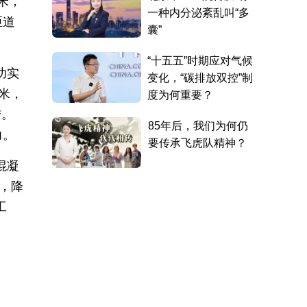
米，
匝道
功实
米，
结。
力。
混凝
，降
工