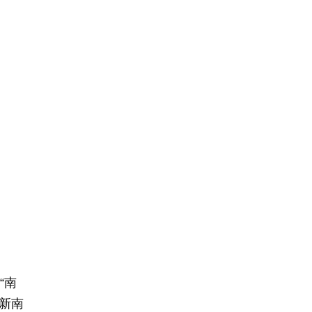
“南
新南