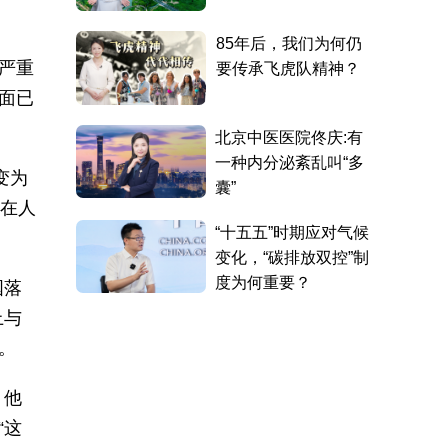
严重
面已
变为
，在人
国落
上与
。
。他
“这