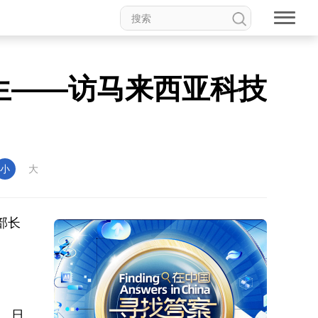
生——访马来西亚科技
小
大
部长
。日