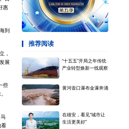
好惠
海到
立，
发展
一些
来。
，马
他看