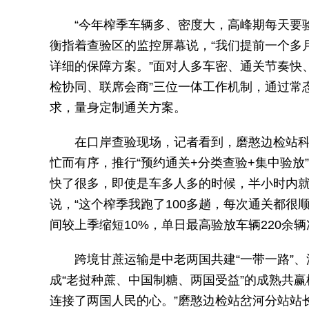
“今年榨季车辆多、密度大，高峰期每天要验
衡指着查验区的监控屏幕说，“我们提前一个多
详细的保障方案。”面对人多车密、通关节奏快
检协同、联席会商”三位一体工作机制，通过常
求，量身定制通关方案。
在口岸查验现场，记者看到，磨憨边检站
忙而有序，推行“预约通关+分类查验+集中验放
快了很多，即使是车多人多的时候，半小时内就
说，“这个榨季我跑了100多趟，每次通关都很
间较上季缩短10%，单日最高验放车辆220余辆
跨境甘蔗运输是中老两国共建“一带一路”
成“老挝种蔗、中国制糖、两国受益”的成熟共赢
连接了两国人民的心。”磨憨边检站岔河分站站