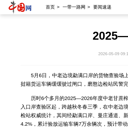
首页
>
一带一路网
>
要闻速递
202
2026-05-09 09:
5月6日，中老边境勐满口岸的货物查验场
挝籍货运车辆缓缓驶过闸口，磨憨边检站民警
历时6个多月的2025—2026年度中老甘蔗
入口岸查验区起，跨越秋冬春三季，在中老边境
检站权威统计，其间经勐满口岸、曼庄通道、新
4.2%，累计验放运输车辆7万余辆次，预计带动