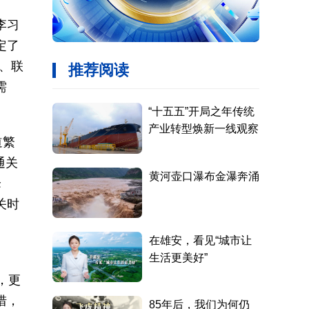
李习
定了
、联
需
道繁
通关
峰
关时
，更
措，