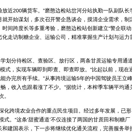
放近200辆货车。”磨憨边检站岔河分站执勤一队副队长
月就开始谋划，多次召开警企恳谈会，摸清企业需求，制
、时间跨度长等多重考验，磨憨边检站创新建立“警企联动
态化走访制糖企业、运输公司，精准掌握生产计划与运力
科学划分待检区、查验区、放行区，两条甘蔗运输专用通
”模式，实现车辆即到即查、即查即放。“比起以前，现在
能办完所有手续。”从事跨境运输5年的中国驾驶员王立
顺畅，收入也跟着涨了不少。”据统计，本榨季车辆平均通
次。
、深化跨境农业合作的重点民生项目。经过多年发展，已形
模式。“这条‘甜蜜通道’不仅连接了两国的甘蔗田和制糖厂
长和建国表示，下一步将继续优化通关流程，完善服务举