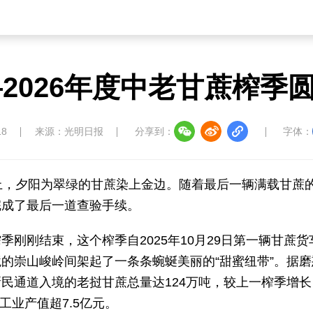
5—2026年度中老甘蔗榨季
18
来源：光明日报
分享到：
字体：
上，夕阳为翠绿的甘蔗染上金边。随着最后一辆满载甘蔗
完成了最后一道查验手续。
榨季刚刚结束，这个榨季自2025年10月29日第一辆甘蔗货
的崇山峻岭间架起了一条条蜿蜒美丽的“甜蜜纽带”。据磨
民通道入境的老挝甘蔗总量达124万吨，较上一榨季增长
工业产值超7.5亿元。