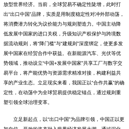
放型世界经济。当前，全球贸易不确定性陡增，此时打
出“出口中国”品牌，实质是用制度稳定性对冲外部动荡，
将消费潜力转化为议价能力与规则塑造力。中国主动降
低发展中国家的进口关税，升级知识产权保护与跨境数
据流动规则，将“降门槛”与“建规则”深度绑定，使更多发
展中国家在经贸合作中获益。在新能源汽车、光伏等优
势领域，推动设立“中国+发展中国家”共享工厂与数字交
易平台，将产能优势与资源需求精准对接，构建利益共
享的产业生态。立足现实来看，我国正以“合作共赢”的确
定性，在动荡中为全球贸易提供稳定锚点，通过规则重
塑引领全球治理变革。
立足新起点，以“出口中国”为品牌引领，中国正以更