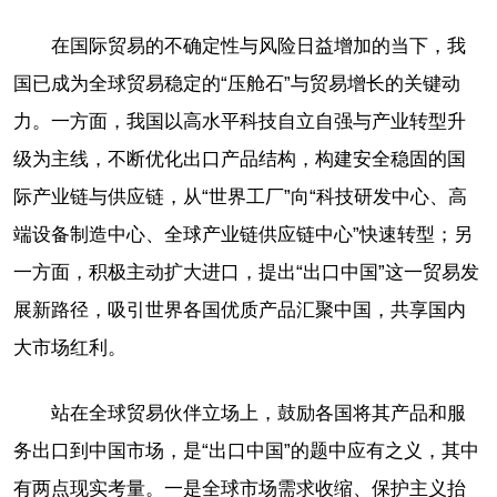
在国际贸易的不确定性与风险日益增加的当下，我
国已成为全球贸易稳定的“压舱石”与贸易增长的关键动
力。一方面，我国以高水平科技自立自强与产业转型升
级为主线，不断优化出口产品结构，构建安全稳固的国
际产业链与供应链，从“世界工厂”向“科技研发中心、高
端设备制造中心、全球产业链供应链中心”快速转型；另
一方面，积极主动扩大进口，提出“出口中国”这一贸易发
展新路径，吸引世界各国优质产品汇聚中国，共享国内
大市场红利。
站在全球贸易伙伴立场上，鼓励各国将其产品和服
务出口到中国市场，是“出口中国”的题中应有之义，其中
有两点现实考量。一是全球市场需求收缩、保护主义抬