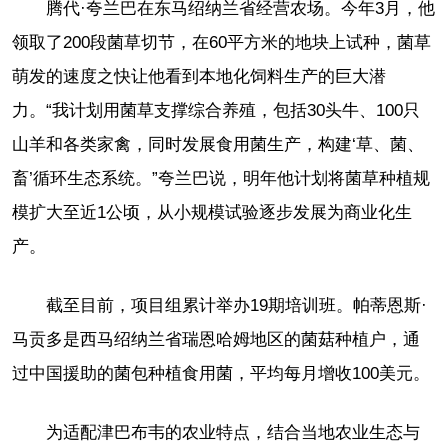
腾代·夸兰巴在东马绍纳兰省经营农场。今年3月，他
领取了200段菌草切节，在60平方米的地块上试种，菌草
萌发的速度之快让他看到本地化饲料生产的巨大潜
力。“我计划用菌草支撑综合养殖，包括30头牛、100只
山羊和各类家禽，同时发展食用菌生产，构建‘草、菌、
畜’循环生态系统。”夸兰巴说，明年他计划将菌草种植规
模扩大至近1公顷，从小规模试验逐步发展为商业化生
产。
截至目前，项目组累计举办19期培训班。帕蒂恩斯·
马贡多是西马绍纳兰省瑞恩哈姆地区的菌菇种植户，通
过中国援助的菌包种植食用菌，平均每月增收100美元。
为适配津巴布韦的农业特点，结合当地农业生态与