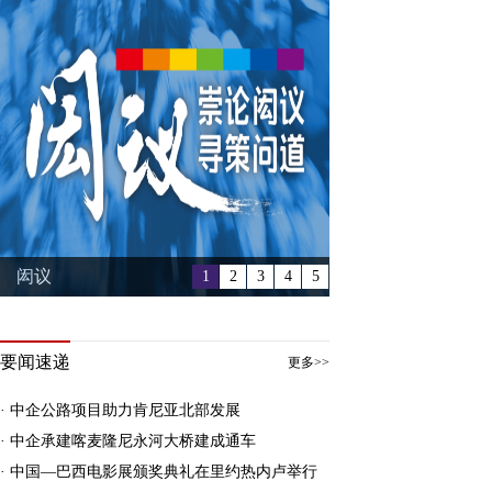
闳议
1
2
3
4
5
要闻速递
更多>>
· 中企公路项目助力肯尼亚北部发展
· 中企承建喀麦隆尼永河大桥建成通车
· 中国—巴西电影展颁奖典礼在里约热内卢举行