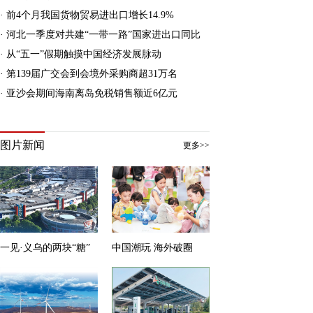
· 前4个月我国货物贸易进出口增长14.9%
· 河北一季度对共建“一带一路”国家进出口同比
增长51.8%
· 从“五一”假期触摸中国经济发展脉动
· 第139届广交会到会境外采购商超31万名
· 亚沙会期间海南离岛免税销售额近6亿元
“十五五”区域协调发展与国土空间发展
格局优化
图片新闻
更多>>
一见·义乌的两块“糖”
中国潮玩 海外破圈
绿水青山就是金山银山