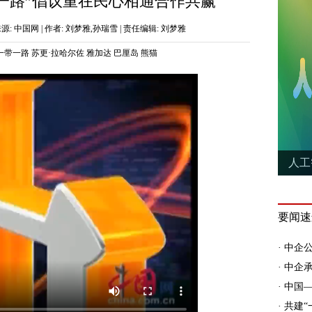
一路”倡议重在民心相通合作共赢
7 | 来源: 中国网 | 作者: 刘梦雅,孙瑞雪 | 责任编辑: 刘梦雅
一带一路
苏更·拉哈尔佐
雅加达
巴厘岛
熊猫