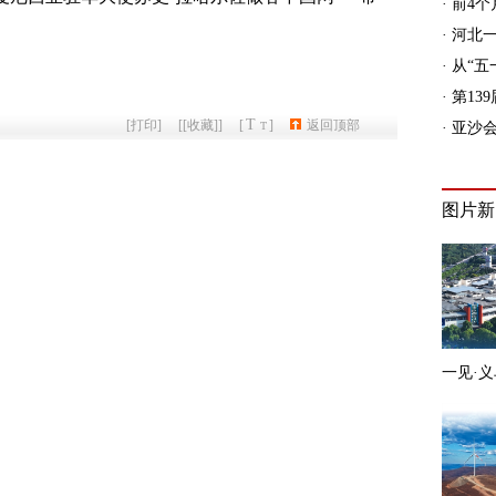
T
[
打印
]
[
[收藏]
]
[
]
返回顶部
T