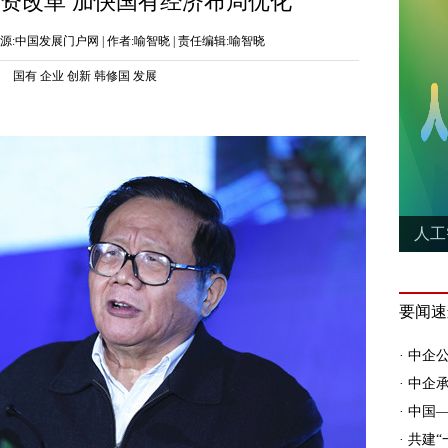
资改革 加快国有经济布局优化
37 | 来源:中国发展门户网 | 作者:喻智晓 | 责任编辑:喻智晓
国有
企业
创新
韩修国
发展