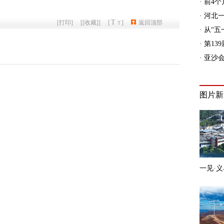
T
[
打印
]
[
[收藏]
]
[
]
返回顶部
T