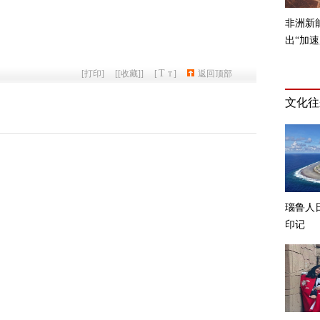
T
[
打印
]
[
[收藏]
]
[
]
返回顶部
T