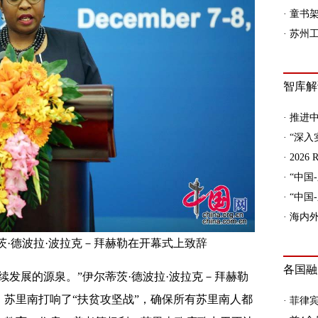
茨·德波拉·波拉克－拜赫勒在开幕式上致辞
续发展的源泉。”伊尔蒂茨·德波拉·波拉克－拜赫勒
下，苏里南打响了“扶贫攻坚战”，确保所有苏里南人都