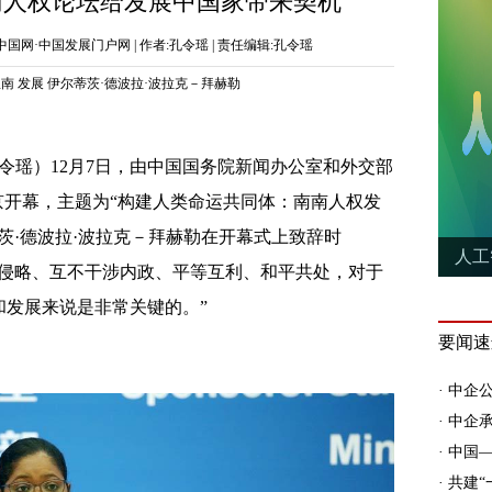
南人权论坛给发展中国家带来契机
 | 来源:中国网·中国发展门户网 | 作者:孔令瑶 | 责任编辑:孔令瑶
里南
发展
伊尔蒂茨·德波拉·波拉克－拜赫勒
孔令瑶）12月7日，由中国国务院新闻办公室和外交部
京开幕，主题为“构建人类命运共同体：南南人权发
茨·德波拉·波拉克－拜赫勒在开幕式上致辞时
不侵略、互不干涉内政、平等互利、和平共处，对于
和发展来说是非常关键的。”