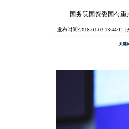
国务院国资委国有重
发布时间:2018-01-03 13:44:
关键