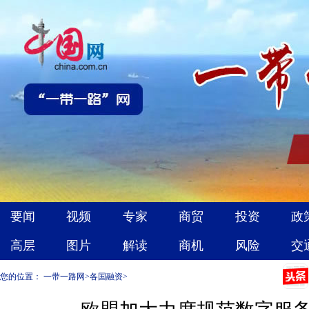
您的位置：
一带一路网
>
各国融资
>