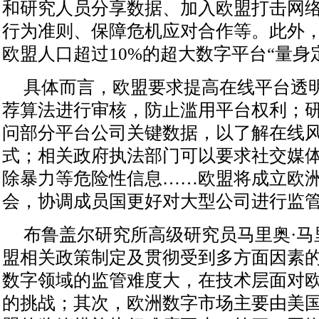
和研究人员分享数据、加入欧盟打击网
行为准则、保障危机应对合作等。此外
欧盟人口超过10%的超大数字平台“量身
具体而言，欧盟要求提高在线平台透
荐算法进行审核，防止滥用平台权利；
问部分平台公司关键数据，以了解在线
式；相关政府执法部门可以要求社交媒
除暴力等危险性信息……欧盟将成立欧
会，协调成员国更好对大型公司进行监
布鲁盖尔研究所高级研究员马里奥·马
盟相关政策制定及贯彻受到多方面因素
数字领域的监管难度大，在技术层面对
的挑战；其次，欧洲数字市场主要由美