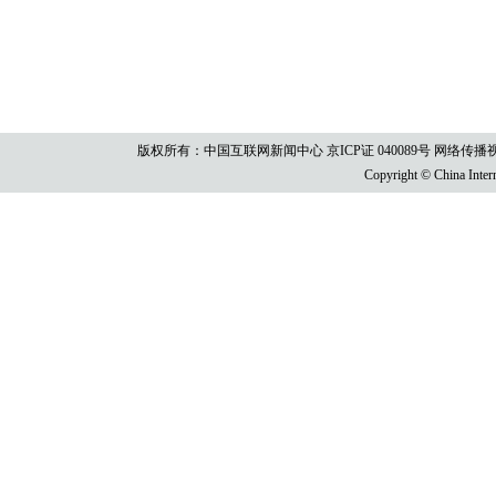
版权所有：中国互联网新闻中心 京ICP证 040089号 网络传播视听节目许
Copyright © China Intern