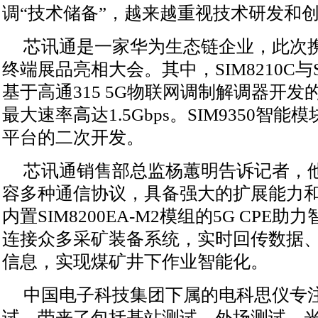
调“技术储备”，越来越重视技术研发和
芯讯通是一家华为生态链企业，此次携
终端展品亮相大会。其中，SIM8210C与SI
基于高通315 5G物联网调制解调器开发
最大速率高达1.5Gbps。SIM9350智
平台的二次开发。
芯讯通销售部总监杨蕙明告诉记者，他
容多种通信协议，具备强大的扩展能力
内置SIM8200EA-M2模组的5G CPE
连接众多采矿装备系统，实时回传数据
信息，实现煤矿井下作业智能化。
中国电子科技集团下属的电科思仪专注
试，带来了包括基站测试、外场测试、