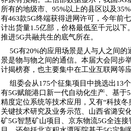
所有的地级市、95%以上的县区以及35
有463款5G终端获得进网许可，今年前
计出货量1.5亿部，价格最低至千元以下
推进5G共融共生的底气所在。
5G有20%的应用场景是人与人之间的
景是物与物之间的通信。本届大会同步举
计揭榜赛，也主要集中在工业互联网等
组委会从175个征集项目中挑选出13
有5G赋能港口新一代自动化生产、基于
精度定位系统等技术应用，又有“科技冬
关键技术研究及业务示范、山西省潞安
矿5G智慧矿山项目、京东物流5G全连
目，还包括北京积水潭医院基于5G定制