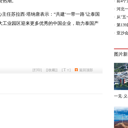
资热潮。
主任苏拉西·塔纳唐表示：“共建‘一带一路’让泰国
大工业园区迎来更多优秀的中国企业，助力泰国产
T
[
打印
]
[
[收藏]
]
[
]
返回顶部
T