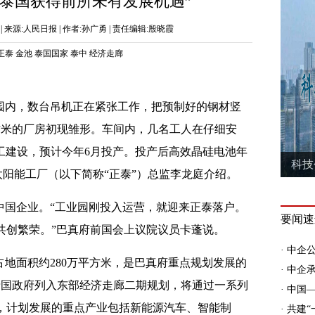
让泰国获得前所未有发展机遇”
0:13 | 来源:人民日报 | 作者:孙广勇 | 责任编辑:殷晓霞
正泰
金池
泰国国家
泰中
经济走廊
园内，数台吊机正在紧张工作，把预制好的钢材竖
方米的厂房初现雏形。车间内，几名工人在仔细安
工建设，预计今年6月投产。投产后高效晶硅电池年
）太阳能工厂（以下简称“正泰”）总监李龙庭介绍。
中国企业。“工业园刚投入运营，就迎来正泰落户。
共创繁荣。”巴真府前国会上议院议员卡蓬说。
，占地面积约280万平方米，是巴真府重点规划发展的
泰国政府列入东部经济走廊二期规划，将通过一系列
，计划发展的重点产业包括新能源汽车、智能制