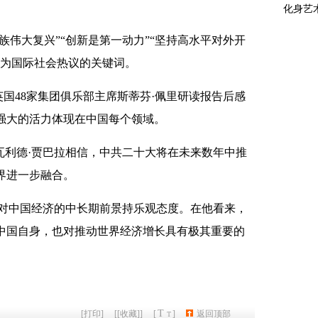
族伟大复兴”“创新是第一动力”“坚持高水平对外开
成为国际社会热议的关键词。
英国48家集团俱乐部主席斯蒂芬·佩里研读报告后感
强大的活力体现在中国每个领域。
瓦利德·贾巴拉相信，中共二十大将在未来数年中推
界进一步融合。
德对中国经济的中长期前景持乐观态度。在他看来，
中国自身，也对推动世界经济增长具有极其重要的
T
[
打印
]
[
[收藏]
]
[
]
返回顶部
T