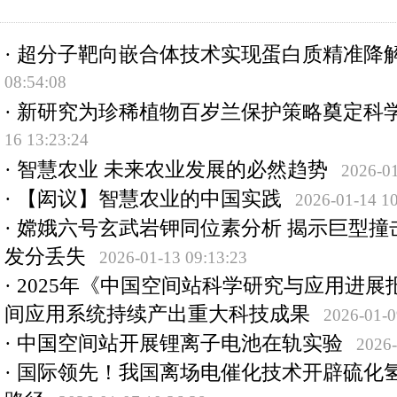
·
超分子靶向嵌合体技术实现蛋白质精准降
08:54:08
·
​新研究为珍稀植物百岁兰保护策略奠定科
16 13:23:24
·
智慧农业 未来农业发展的必然趋势
2026-01
·
【闳议】智慧农业的中国实践
2026-01-14 10
·
嫦娥六号玄武岩钾同位素分析 揭示巨型撞
发分丢失
2026-01-13 09:13:23
·
2025年《中国空间站科学研究与应用进展
间应用系统持续产出重大科技成果
2026-01-0
·
中国空间站开展锂离子电池在轨实验
2026-
·
国际领先！我国离场电催化技术开辟硫化