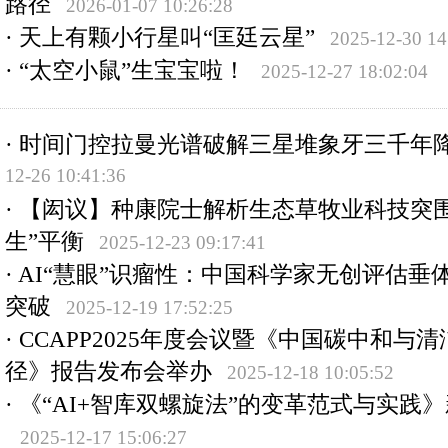
路径
2026-01-07 10:26:28
·
天上有颗小行星叫“匡廷云星”
2025-12-30 14
·
“太空小鼠”生宝宝啦！
2025-12-27 18:02:04
·
时间门控拉曼光谱破解三星堆象牙三千年
12-26 10:41:36
·
【闳议】种康院士解析生态草牧业科技突围
生”平衡
2025-12-23 09:17:41
·
AI“慧眼”识瘤性：中国科学家无创评估垂
突破
2025-12-19 17:52:25
·
CCAPP2025年度会议暨《中国碳中和与
径》报告发布会举办
2025-12-18 10:05:52
·
《“AI+智库双螺旋法”的变革范式与实践
2025-12-17 15:06:27