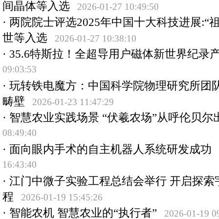
间晶体等入选
2026-01-27 10:49:50
·
两院院士评选2025年中国十大科技进展:“
世等入选
2026-01-27 10:38:10
·
35.6特斯拉！全超导用户磁体新世界纪录
09:03:53
·
玩转铁电魔方：中国科学院物理研究所团
畴壁
2026-01-23 11:47:29
·
智慧农业实践场景 “伏羲农场”从呼伦贝尔
08:49:40
·
面向眼内手术的自主机器人系统研发成功
16:43:40
·
江门中微子实验工程总结会举行 开启探索
程
2026-01-19 15:45:26
·
智能农机 智慧农业的“执行者”
2026-01-19 0